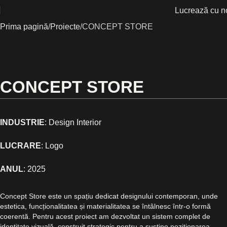
Lucrează cu n
Prima pagină
Proiecte
CONCEPT STORE
CONCEPT STORE
INDUSTRIE
: Design Interior
LUCRARE
: Logo
ANUL
:
2025
Concept Store este un spațiu dedicat designului contemporan, unde
estetica, funcționalitatea și materialitatea se întâlnesc într-o formă
coerentă. Pentru acest proiect am dezvoltat un sistem complet de
identitate vizuală, construit strategic pentru a susține poziționarea