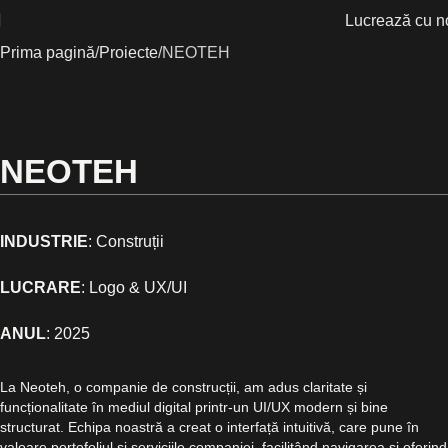
Lucrează cu n
Prima pagină
Proiecte
NEOTEH
NEOTEH
INDUSTRIE
: Construții
LUCRARE
: Logo & UX/UI
ANUL
:
2025
La Neoteh, o companie de construcții, am adus claritate și
funcționalitate în mediul digital printr-un UI/UX modern și bine
structurat. Echipa noastră a creat o interfață intuitivă, care pune în
valoare portofoliul și serviciile companiei, facilitând navigarea și oferind