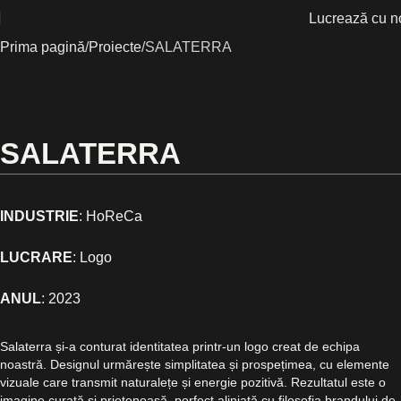
Lucrează cu n
Prima pagină
Proiecte
SALATERRA
SALATERRA
INDUSTRIE
: HoReCa
LUCRARE
: Logo
ANUL
:
2023
Salaterra și-a conturat identitatea printr-un logo creat de echipa
noastră. Designul urmărește simplitatea și prospețimea, cu elemente
vizuale care transmit naturalețe și energie pozitivă. Rezultatul este o
imagine curată și prietenoasă, perfect aliniată cu filosofia brandului de