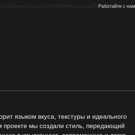
уги
Проекты
Новости
О Нас
Мерч
Контакты
RU
Работайте с на
ворит языком вкуса, текстуры и идеального
м проекте мы создали стиль, передающий