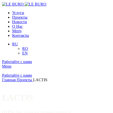
Услуги
Проекты
Новости
О Нас
Мерч
Контакты
RU
RO
EN
Работайте с нами
Menu
Работайте с нами
Главная
Проекты
LACTIS
LACTIS
ОТРАСЛЬ:
Пищевая промышленность