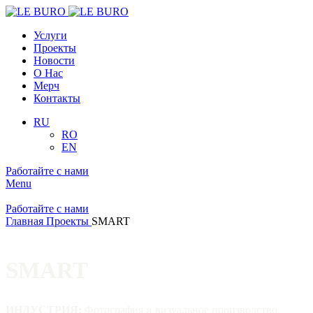
Услуги
Проекты
Новости
О Нас
Мерч
Контакты
RU
RO
EN
Работайте с нами
Menu
Работайте с нами
Главная
Проекты
SMART
SMART
ИНДУСТРИЯ:
Фотография и визуальное производство