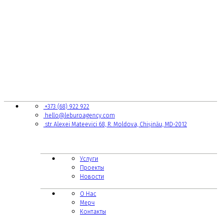
КОНТАКТЫ
+373 (68) 922 922
hello@leburoagency.com
str. Alexei Mateevici 68, R. Moldova, Chișinău, MD-2012
ССЫЛКИ НА СТРАНИЦЫ
Услуги
Проекты
Новости
О Нас
Мерч
Контакты