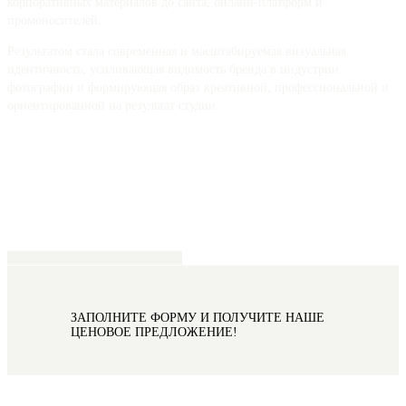
корпоративных материалов до сайта, онлайн-платформ и
промоносителей.
Результатом стала современная и масштабируемая визуальная
идентичность, усиливающая видимость бренда в индустрии
фотографии и формирующая образ креативной, профессиональной и
ориентированной на результат студии.
ЗАПРОСИТЬ ПРЕДЛОЖЕНИЕ
ЗАПОЛНИТЕ ФОРМУ И ПОЛУЧИТЕ НАШЕ
ЦЕНОВОЕ ПРЕДЛОЖЕНИЕ!