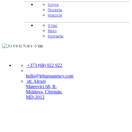
Услуги
Проекты
Новости
О Нас
Мерч
Контакты
КОНТАКТЫ
+373 (68) 922 922
hello@leburoagency.com
str. Alexei
Mateevici 68, R.
Moldova, Chișinău,
MD-2012
ССЫЛКИ НА СТРАНИЦЫ